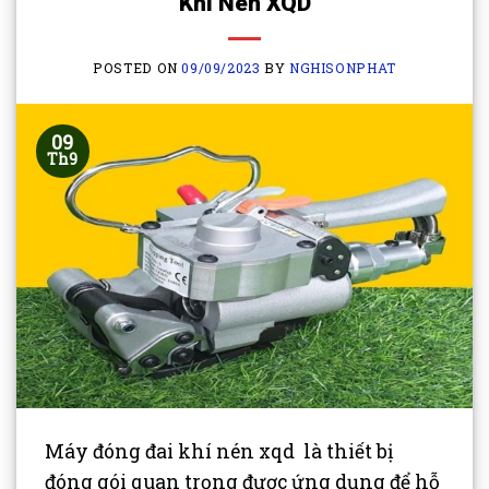
Khí Nén XQD
POSTED ON
09/09/2023
BY
NGHISONPHAT
09
Th9
Máy đóng đai khí nén xqd là thiết bị
đóng gói quan trọng được ứng dụng để hỗ