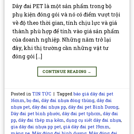
Dây đai PET là một sản phẩm trong bộ
phụ kiện đóng gói và nó có điểm vượt trội
về độ theo thời gian, tính chịu lực và giá
thành phù hợp để tính vào giá sản phẩm
của doanh nghiệp. Những năm trở lại
đây, khi thị trường cần những vật tư
đóng gói […]
CONTINUE READING
→
Posted in
TIN TỨC
|
Tagged
báo giá dây đai pet
16mm
,
bọ đai
,
dây đai nhựa đóng thùng
,
dây đai
nhựa pet
,
dây đai nhựa pp
,
dây đai pet Bình Dương
,
Dây đai pet bình phước
,
dây đai pet tphcm
,
dây đai
pp
,
dây đai thép mạ kẽm
,
dụng cụ siết dây đai nhựa
,
gia dây đai nhựa pp pet
,
giá dây đai pet 19mm
,
màng pe
,
Máy đóng đai bình dương
,
Máy đóng đai