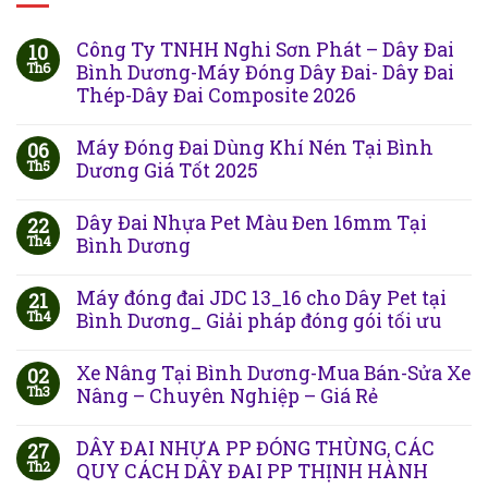
Công Ty TNHH Nghi Sơn Phát – Dây Đai
10
Th6
Bình Dương-Máy Đóng Dây Đai- Dây Đai
Thép-Dây Đai Composite 2026
Máy Đóng Đai Dùng Khí Nén Tại Bình
06
Th5
Dương Giá Tốt 2025
Dây Đai Nhựa Pet Màu Đen 16mm Tại
22
Th4
Bình Dương
Máy đóng đai JDC 13_16 cho Dây Pet tại
21
Th4
Bình Dương_ Giải pháp đóng gói tối ưu
Xe Nâng Tại Bình Dương-Mua Bán-Sửa Xe
02
Th3
Nâng – Chuyên Nghiệp – Giá Rẻ
DÂY ĐAI NHỰA PP ĐÓNG THÙNG, CÁC
27
Th2
QUY CÁCH DÂY ĐAI PP THỊNH HÀNH