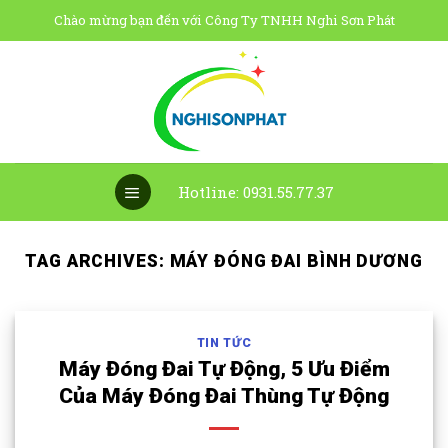
Skip
Chào mừng bạn đến với Công Ty TNHH Nghi Sơn Phát
to
content
Hotline: 0931.55.77.37
TAG ARCHIVES:
MÁY ĐÓNG ĐAI BÌNH DƯƠNG
TIN TỨC
Máy Đóng Đai Tự Động, 5 Ưu Điểm
Của Máy Đóng Đai Thùng Tự Động