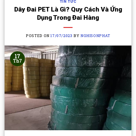
TIN TỨC
Dây Đai PET Là Gì? Quy Cách Và Ứng
Dụng Trong Đai Hàng
POSTED ON
17/07/2023
BY
NGHISONPHAT
17
Th7