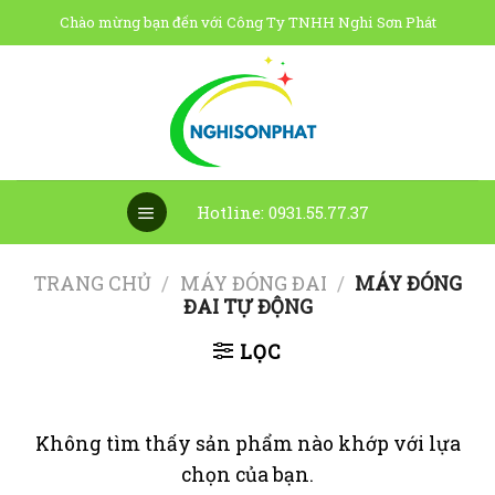
Skip
Chào mừng bạn đến với Công Ty TNHH Nghi Sơn Phát
to
content
Hotline: 0931.55.77.37
TRANG CHỦ
/
MÁY ĐÓNG ĐAI
/
MÁY ĐÓNG
ĐAI TỰ ĐỘNG
LỌC
Không tìm thấy sản phẩm nào khớp với lựa
chọn của bạn.