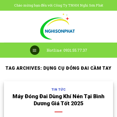
Skip
Chào mừng bạn đến với Công Ty TNHH Nghi Sơn Phát
to
content
Hotline: 0931.55.77.37
TAG ARCHIVES:
DỤNG CỤ ĐÓNG ĐAI CẦM TAY
TIN TỨC
Máy Đóng Đai Dùng Khí Nén Tại Bình
Dương Giá Tốt 2025