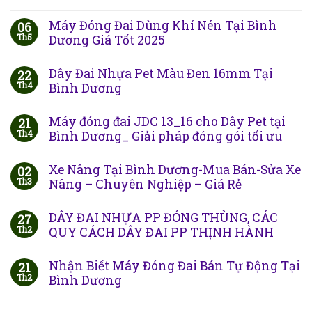
Máy Đóng Đai Dùng Khí Nén Tại Bình
06
Th5
Dương Giá Tốt 2025
Dây Đai Nhựa Pet Màu Đen 16mm Tại
22
Th4
Bình Dương
Máy đóng đai JDC 13_16 cho Dây Pet tại
21
Th4
Bình Dương_ Giải pháp đóng gói tối ưu
Xe Nâng Tại Bình Dương-Mua Bán-Sửa Xe
02
Th3
Nâng – Chuyên Nghiệp – Giá Rẻ
DÂY ĐAI NHỰA PP ĐÓNG THÙNG, CÁC
27
Th2
QUY CÁCH DÂY ĐAI PP THỊNH HÀNH
Nhận Biết Máy Đóng Đai Bán Tự Động Tại
21
Th2
Bình Dương