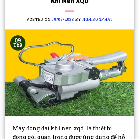
Khí Nén XQD
POSTED ON
09/09/2023
BY
NGHISONPHAT
09
Th9
Máy đóng đai khí nén xqd là thiết bị
đóng gói quan trọng được ứng dụng để hỗ