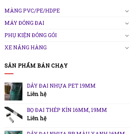
MÀNG PVC/PE/HDPE
MÁY ĐÓNG ĐAI
PHỤ KIỆN ĐÓNG GÓI
XE NÂNG HÀNG
SẢN PHẨM BÁN CHẠY
DÂY ĐAI NHỰA PET 19MM
Liên hệ
BỌ ĐAI THÉP KÍN 16MM, 19MM
Liên hệ
DÂY ĐAI NHỰA PP MÀU XANH 16MM