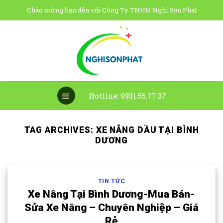
Skip
Chào mừng bạn đến với Công Ty TNHH Nghi Sơn Phát
to
content
Hotline: 0931.55.77.37
TAG ARCHIVES:
XE NÂNG DẦU TẠI BÌNH
DƯƠNG
TIN TỨC
Xe Nâng Tại Bình Dương-Mua Bán-
Sửa Xe Nâng – Chuyên Nghiệp – Giá
Rẻ