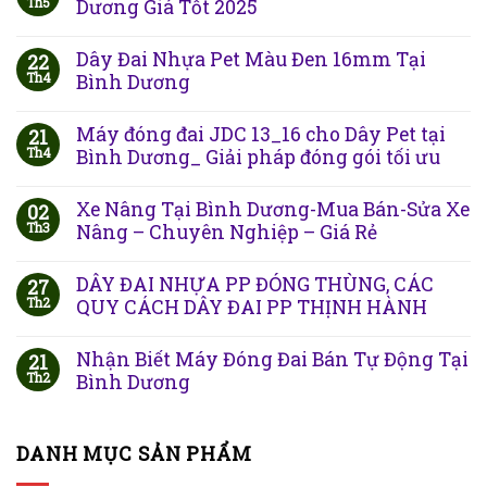
Th5
Dương Giá Tốt 2025
Dây Đai Nhựa Pet Màu Đen 16mm Tại
22
Th4
Bình Dương
Máy đóng đai JDC 13_16 cho Dây Pet tại
21
Th4
Bình Dương_ Giải pháp đóng gói tối ưu
Xe Nâng Tại Bình Dương-Mua Bán-Sửa Xe
02
Th3
Nâng – Chuyên Nghiệp – Giá Rẻ
DÂY ĐAI NHỰA PP ĐÓNG THÙNG, CÁC
27
Th2
QUY CÁCH DÂY ĐAI PP THỊNH HÀNH
Nhận Biết Máy Đóng Đai Bán Tự Động Tại
21
Th2
Bình Dương
DANH MỤC SẢN PHẨM