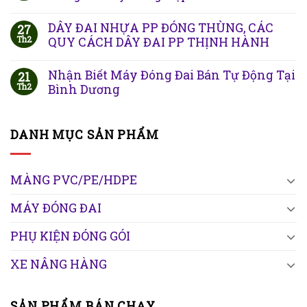
DÂY ĐAI NHỰA PP ĐÓNG THÙNG, CÁC
27
Th2
QUY CÁCH DÂY ĐAI PP THỊNH HÀNH
Nhận Biết Máy Đóng Đai Bán Tự Động Tại
21
Th2
Bình Dương
DANH MỤC SẢN PHẨM
MÀNG PVC/PE/HDPE
MÁY ĐÓNG ĐAI
PHỤ KIỆN ĐÓNG GÓI
XE NÂNG HÀNG
SẢN PHẨM BÁN CHẠY