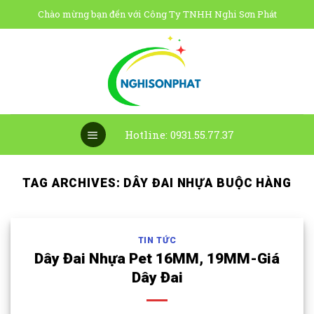
Skip
Chào mừng bạn đến với Công Ty TNHH Nghi Sơn Phát
to
content
Hotline: 0931.55.77.37
TAG ARCHIVES:
DÂY ĐAI NHỰA BUỘC HÀNG
TIN TỨC
Dây Đai Nhựa Pet 16MM, 19MM-Giá
Dây Đai