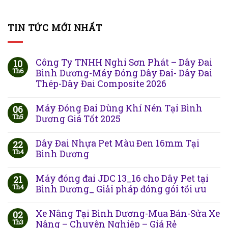
TIN TỨC MỚI NHẤT
Công Ty TNHH Nghi Sơn Phát – Dây Đai
10
Th6
Bình Dương-Máy Đóng Dây Đai- Dây Đai
Thép-Dây Đai Composite 2026
Máy Đóng Đai Dùng Khí Nén Tại Bình
06
Th5
Dương Giá Tốt 2025
Dây Đai Nhựa Pet Màu Đen 16mm Tại
22
Th4
Bình Dương
Máy đóng đai JDC 13_16 cho Dây Pet tại
21
Th4
Bình Dương_ Giải pháp đóng gói tối ưu
Xe Nâng Tại Bình Dương-Mua Bán-Sửa Xe
02
Th3
Nâng – Chuyên Nghiệp – Giá Rẻ