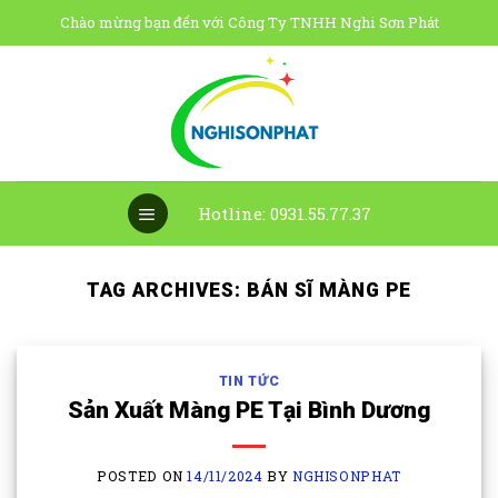
Skip
Chào mừng bạn đến với Công Ty TNHH Nghi Sơn Phát
to
content
Hotline: 0931.55.77.37
TAG ARCHIVES:
BÁN SĨ MÀNG PE
TIN TỨC
Sản Xuất Màng PE Tại Bình Dương
POSTED ON
14/11/2024
BY
NGHISONPHAT