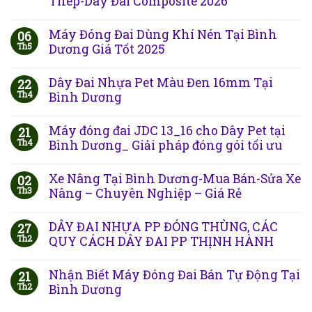
Thép-Dây Đai Composite 2026
Máy Đóng Đai Dùng Khí Nén Tại Bình
06
Th5
Dương Giá Tốt 2025
Dây Đai Nhựa Pet Màu Đen 16mm Tại
22
Th4
Bình Dương
Máy đóng đai JDC 13_16 cho Dây Pet tại
21
Th4
Bình Dương_ Giải pháp đóng gói tối ưu
Xe Nâng Tại Bình Dương-Mua Bán-Sửa Xe
02
Th3
Nâng – Chuyên Nghiệp – Giá Rẻ
DÂY ĐAI NHỰA PP ĐÓNG THÙNG, CÁC
27
Th2
QUY CÁCH DÂY ĐAI PP THỊNH HÀNH
Nhận Biết Máy Đóng Đai Bán Tự Động Tại
21
Th2
Bình Dương