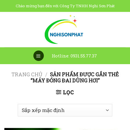
Skip
Chào mừng bạn đến với Công Ty TNHH Nghi Sơn Phát
to
content
Hotline: 0931.55.77.37
TRANG CHỦ
/
SẢN PHẨM ĐƯỢC GẮN THẺ
“MÁY ĐÓNG ĐAI DÙNG HƠI”
LỌC