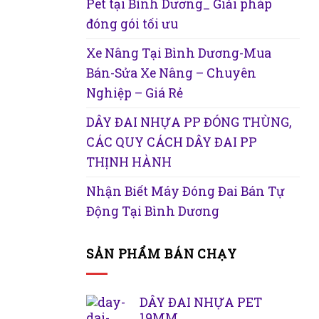
Pet tại Bình Dương_ Giải pháp
đóng gói tối ưu
Xe Nâng Tại Bình Dương-Mua
Bán-Sửa Xe Nâng – Chuyên
Nghiệp – Giá Rẻ
DÂY ĐAI NHỰA PP ĐÓNG THÙNG,
CÁC QUY CÁCH DÂY ĐAI PP
THỊNH HÀNH
Nhận Biết Máy Đóng Đai Bán Tự
Động Tại Bình Dương
SẢN PHẨM BÁN CHẠY
DÂY ĐAI NHỰA PET
19MM