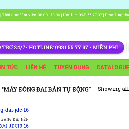
hời gian làm việc: 08:00 - 18:00 | Hotline: 0931.55.77.37 | Email: ngh
 TRỢ 24/7- HOTLINE: 0931.55.77.37 - MIỄN PHÍ
IN TỨC
LIÊN HỆ
TUYỂN DỤNG
CATALOGU
Showing all 
“MÁY ĐÓNG ĐAI BÁN TỰ ĐỘNG”
 BÀNG KHÍ NÉN
AI JDC13-16