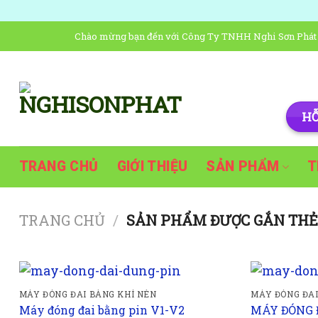
Skip
Chào mừng bạn đến với Công Ty TNHH Nghi Sơn Phát | T
to
content
HỖ
TRANG CHỦ
GIỚI THIỆU
SẢN PHẨM
T
TRANG CHỦ
/
SẢN PHẨM ĐƯỢC GẮN THẺ 
MÁY ĐÓNG ĐAI BÀNG KHÍ NÉN
MÁY ĐÓNG ĐAI
Máy đóng đai bằng pin V1-V2
MÁY ĐÓNG Đ