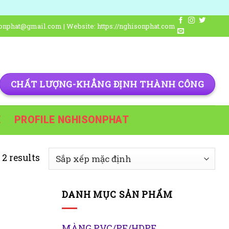
isonphat@gmail.com | Website: https://nghisonphat.com
CHẤT LƯỢNG-KHẲNG ĐỊNH THÀNH CÔNG
E
PROFILE NGHISONPHAT
2 results
DANH MỤC SẢN PHẨM
MÀNG PVC/PE/HDPE