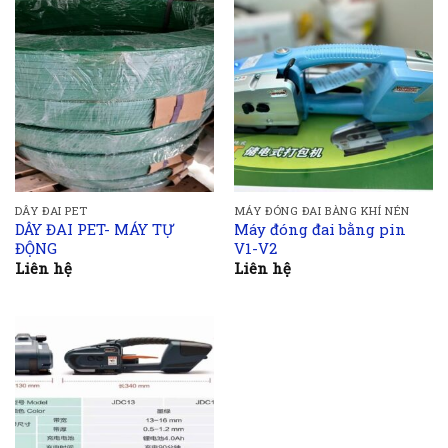
DÂY ĐAI PET
MÁY ĐÓNG ĐAI BÀNG KHÍ NÉN
DÂY ĐAI PET- MÁY TỰ
Máy đóng đai bằng pin
ĐỘNG
V1-V2
Liên hệ
Liên hệ