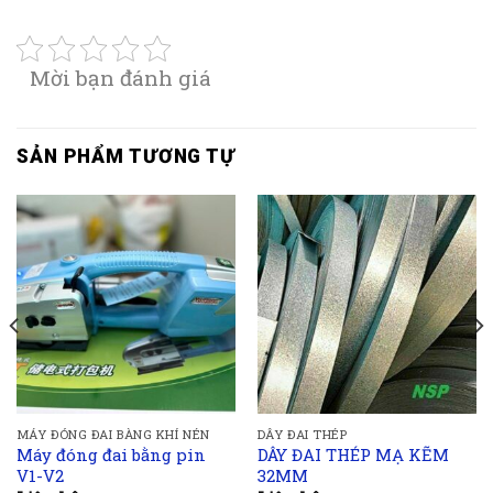
Mời bạn đánh giá
SẢN PHẨM TƯƠNG TỰ
MÁY ĐÓNG ĐAI BÀNG KHÍ NÉN
DÂY ĐAI THÉP
Máy đóng đai bằng pin
DÂY ĐAI THÉP MẠ KẼM
V1-V2
32MM