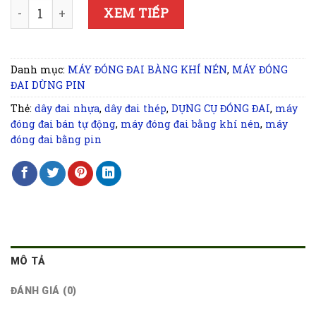
MÁY ĐÓNG ĐAI JDC13-16 số lượng
XEM TIẾP
Danh mục:
MÁY ĐÓNG ĐAI BÀNG KHÍ NÉN
,
MÁY ĐÓNG
ĐAI DÙNG PIN
Thẻ:
dây đai nhựa
,
dây đai thép
,
DỤNG CỤ ĐÓNG ĐAI
,
máy
đóng đai bán tự động
,
máy đóng đai bằng khí nén
,
máy
đóng đai bằng pin
MÔ TẢ
ĐÁNH GIÁ (0)