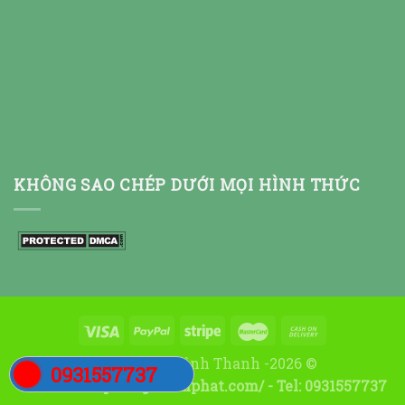
KHÔNG SAO CHÉP DƯỚI MỌI HÌNH THỨC
Thiết kế bởi:Đình Thanh -2026 ©
0931557737
Website:https://nghisonphat.com/ - Tel: 0931557737